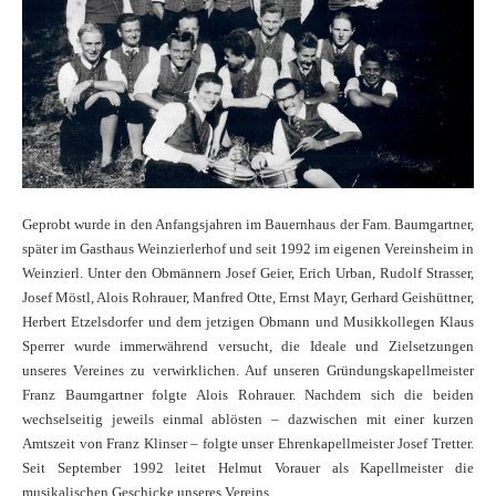
Geprobt wurde in den Anfangsjahren im Bauernhaus der Fam. Baumgartner,
später im Gasthaus Weinzierlerhof und seit 1992 im eigenen Vereinsheim in
Weinzierl. Unter den Obmännern Josef Geier, Erich Urban, Rudolf Strasser,
Josef Möstl, Alois Rohrauer, Manfred Otte, Ernst Mayr, Gerhard Geishüttner,
Herbert Etzelsdorfer und dem jetzigen Obmann und Musikkollegen Klaus
Sperrer wurde immerwährend versucht, die Ideale und Zielsetzungen
unseres Vereines zu verwirklichen. Auf unseren Gründungskapellmeister
Franz Baumgartner folgte Alois Rohrauer. Nachdem sich die beiden
wechselseitig jeweils einmal ablösten – dazwischen mit einer kurzen
Amtszeit von Franz Klinser – folgte unser Ehrenkapellmeister Josef Tretter.
Seit September 1992 leitet Helmut Vorauer als Kapellmeister die
musikalischen Geschicke unseres Vereins.